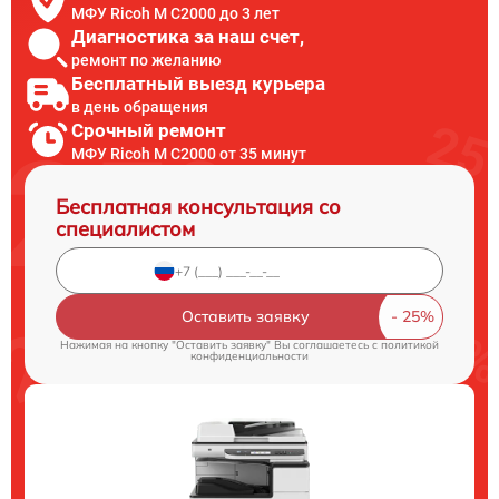
МФУ Ricoh M C2000 до 3 лет
Диагностика за наш счет,
ремонт по желанию
Бесплатный выезд курьера
в день обращения
Срочный ремонт
МФУ Ricoh M C2000 от 35 минут
Бесплатная консультация со
специалистом
Оставить заявку
Нажимая на кнопку "Оставить заявку" Вы соглашаетесь c
политикой
конфиденциальности