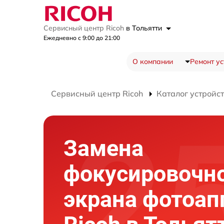
Сервисный центр Ricoh
в Тольятти
Ежедневно с 9:00 до 21:00
О компании
Ремонт ус
Сервисный центр Ricoh
Каталог устройс
Замена
фокусировочн
экрана фотоап