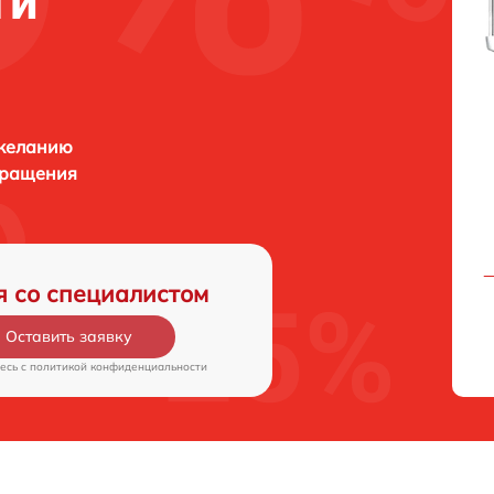
ти
 желанию
бращения
я со специалистом
Оставить заявку
есь c
политикой конфиденциальности